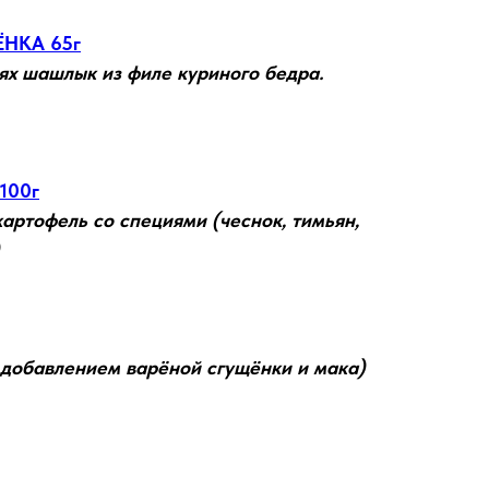
НКА 65г
ях шашлык из филе куриного бедра.
100г
артофель со специями (чеснок, тимьян,
 добавлением варёной сгущёнки и мака)