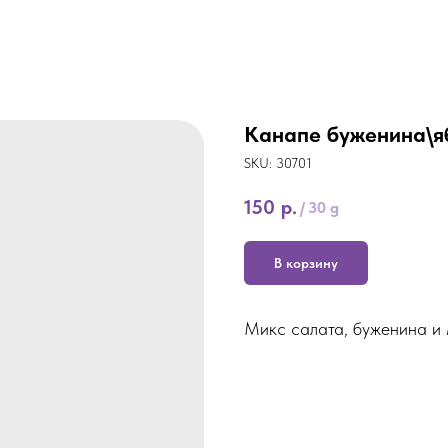
Канапе буженина\я
SKU:
30701
150
р.
/
30 g
В корзину
Микс салата, буженина и 