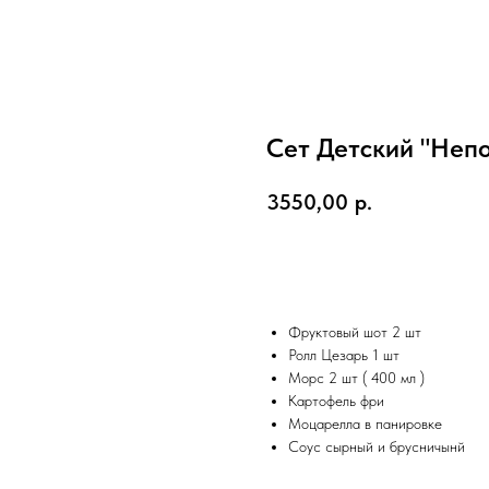
Сет Детский "Непо
3550,00
р.
В корзину
Фруктовый шот 2 шт
Ролл Цезарь 1 шт
Морс 2 шт ( 400 мл )
Картофель фри
Моцарелла в панировке
Соус сырный и брусничынй