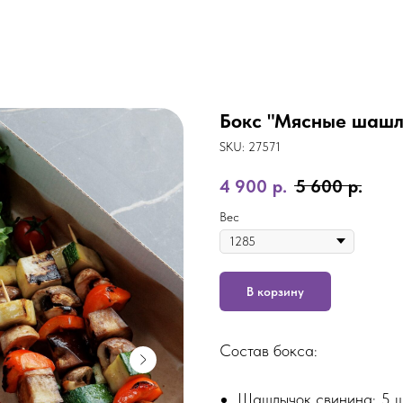
Бокс "Мясные шашл
SKU:
27571
4 900
р.
5 600
р.
Вес
В корзину
Состав бокса:
Шашлычок свинина: 5 