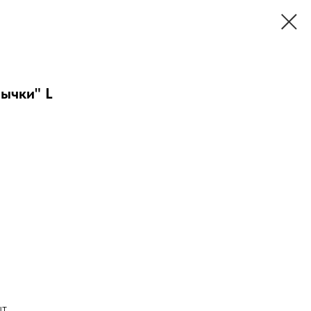
ычки" L
шт