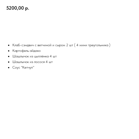
5200,00
р.
В корзину
Клаб-сэндвич с ветчиной и сыром 2 шт ( 4 мини треугольника )
Картофель айдахо
Шашлычок из цыплёнка 4 шт
Шашлычок из лосося 4 шт
Соус "Кетчуп"