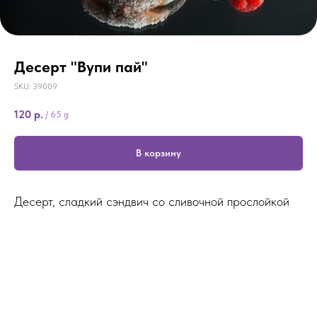
Десерт "Вупи пай"
SKU:
39009
120
р.
/
65 g
В корзину
Десерт, сладкий сэндвич со сливочной прослойкой