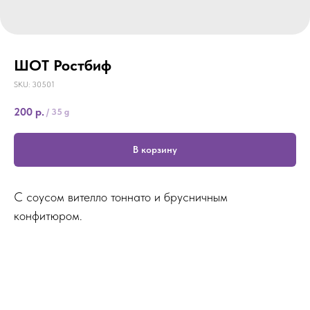
ШОТ Ростбиф
SKU:
30501
200
р.
/
35 g
В корзину
С соусом вителло тоннато и брусничным
конфитюром.