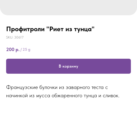
Профитроли "Риет из тунца"
SKU:
30617
200
р.
/
25 g
В корзину
Французские булочки из заварного теста с
начинкой из мусса обжаренного тунца и сливок.