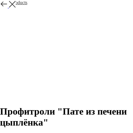
More products
Профитроли "Пате из печени
цыплёнка"