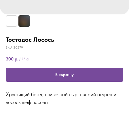
Тостадос Лосось
SKU:
30579
300
р.
/
25 g
В корзину
Хрустящий багет, сливочный сыр, свежий огурец и
лосось шеф посола.